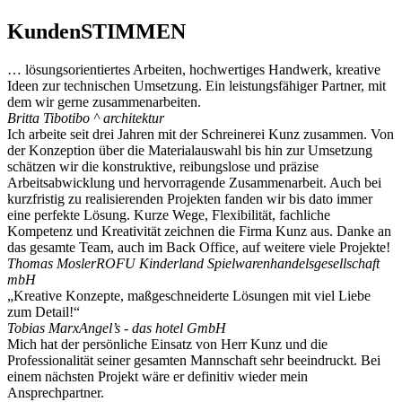
KundenSTIMMEN
… lösungsorientiertes Arbeiten, hochwertiges Handwerk, kreative
Ideen zur technischen Umsetzung. Ein leistungsfähiger Partner, mit
dem wir gerne zusammenarbeiten.
Britta Tibo
tibo ^ architektur
Ich arbeite seit drei Jahren mit der Schreinerei Kunz zusammen. Von
der Konzeption über die Materialauswahl bis hin zur Umsetzung
schätzen wir die konstruktive, reibungslose und präzise
Arbeitsabwicklung und hervorragende Zusammenarbeit. Auch bei
kurzfristig zu realisierenden Projekten fanden wir bis dato immer
eine perfekte Lösung. Kurze Wege, Flexibilität, fachliche
Kompetenz und Kreativität zeichnen die Firma Kunz aus. Danke an
das gesamte Team, auch im Back Office, auf weitere viele Projekte!
Thomas Mosler
ROFU Kinderland Spielwarenhandelsgesellschaft
mbH
„Kreative Konzepte, maßgeschneiderte Lösungen mit viel Liebe
zum Detail!“
Tobias Marx
Angel’s - das hotel GmbH
Mich hat der persönliche Einsatz von Herr Kunz und die
Professionalität seiner gesamten Mannschaft sehr beeindruckt. Bei
einem nächsten Projekt wäre er definitiv wieder mein
Ansprechpartner.