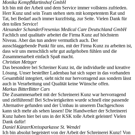
Monika Kempf
Martinshof GmbH
Ich bin mit der Arbeit und dem Service immer vollstens zufrieden.
Herr Kunz und sein Team stehen stets mit kompetentem Rat und
Tat, bei Bedarf auch immer kurzfristig, zur Seite. Vielen Dank für
den tollen Service!
Alexander Schander
Fresenius Medical Care Deutschland GmbH
Fachlich und qualitativ arbeitet die Firma Kunz auf höchstem
Niveau. Aber das tun andere vermutlich auch. Der
ausschlaggebende Punkt für uns, mit der Firma Kunz zu arbeiten ist,
dass wir uns menschlich sehr gut aufgehoben fühlen und die
Zusammenarbeit einfach Spaß macht.
Christian Metzger
Das besondere bei Schreiner Kunz ist, die individuelle und kreative
Lösung. Unser bestellter Ladenbau hat sich super in das vorhanden
Gesamtbild integriert, sieht nicht nur hervorragend aus sondern lässt
auch in Verarbeitung und Qualität keine Wünsche offen.
Markus Bitter
Bitter Cars
Die Zusammenarbeit mit der Schreinerei Kunz war hervorragend
und zielführend! Bei Schwierigkeiten wurde schnell eine passende
Alternative gefunden und der Umbau in unserem Dachgeschoss
kann sich mehr als sehen lassen! Die Handwerker der Schreinerei
Kunz haben hier bei uns in der KSK tolle Arbeit geleistet! Vielen
Dank dafür!
Daniel Künzer
Kreissparkasse St. Wendel
Ich bin absolut begeistert von der Arbeit der Schreinerei Kunz! Von